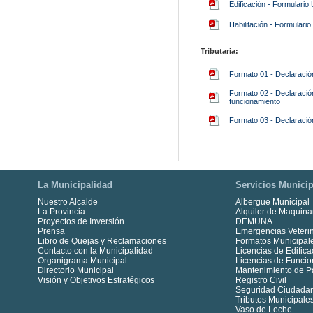
Edificación - Formulario
Habilitación - Formulario
Tributaria:
Formato 01 - Declaració
Formato 02 - Declaración
funcionamiento
Formato 03 - Declaración
La Municipalidad
Servicios Municip
Nuestro Alcalde
Albergue Municipal
La Provincia
Alquiler de Maquina
Proyectos de Inversión
DEMUNA
Prensa
Emergencias Veterin
Libro de Quejas y Reclamaciones
Formatos Municipal
Contacto con la Municipalidad
Licencias de Edifica
Organigrama Municipal
Licencias de Funci
Directorio Municipal
Mantenimiento de P
Visión y Objetivos Estratégicos
Registro Civil
Seguridad Ciudada
Tributos Municipale
Vaso de Leche