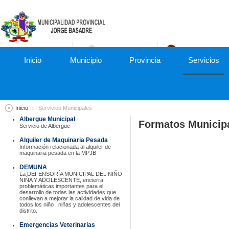
Inicio
Municipio
Provincia
Servicios
052-475001
Inicio
Servicios Municipales
Albergue Municipal
Formatos Municip
Servicio de Albergue
Alquiler de Maquinaria Pesada
Información relacionada al alquiler de
maquinaria pesada en la MPJB
DEMUNA
La DEFENSORÍA MUNICIPAL DEL NIÑO
NIÑA Y ADOLESCENTE, encierra
problemáticas importantes para el
desarrollo de todas las actividades que
conllevan a mejorar la calidad de vida de
todos los niño , niñas y adolescentes del
distrito.
Emergencias Veterinarias