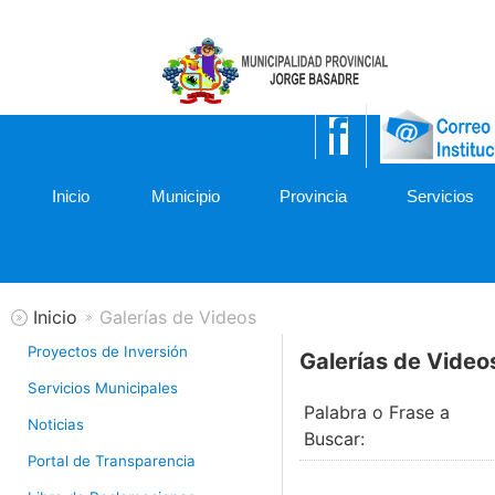
052-475001
Inicio
Municipio
Provincia
Servicios
Inicio
Galerías de Videos
Proyectos de Inversión
Galerías de Video
Servicios Municipales
Palabra o Frase a
Noticias
Buscar:
Portal de Transparencia