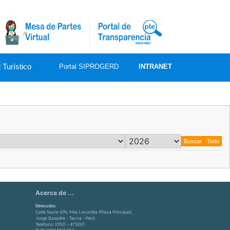
 Turístico
Portal SIPROGERD
INTRANET
Acerca de ...
Dirección:
Calle Sucre S/N, Villa Locumba (Plaza Principal),
Jorge Basadre - Tacna - Perú
Teléfono: (052) – 475001