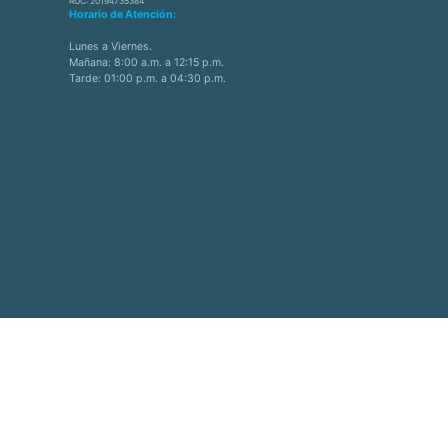
RUC: 20194735384
Horario de Atención:
Lunes a Viernes.
Mañana: 8:00 a.m. a 12:15 p.m.
Tarde: 01:00 p.m. a 04:30 p.m.