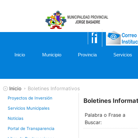
052-475001
Inicio
Municipio
Provincia
Servicios
Inicio
Boletines Informativos
Proyectos de Inversión
Boletines Informat
Servicios Municipales
Palabra o Frase a
Noticias
Buscar:
Portal de Transparencia