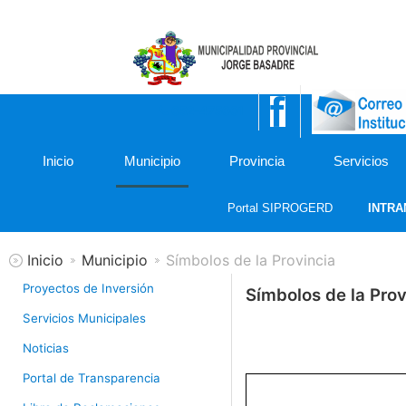
052-475001
Inicio
Municipio
Provincia
Servicios
Portal SIPROGERD
INTRA
Inicio
Municipio
Símbolos de la Provincia
Proyectos de Inversión
Símbolos de la Prov
Servicios Municipales
Noticias
Portal de Transparencia