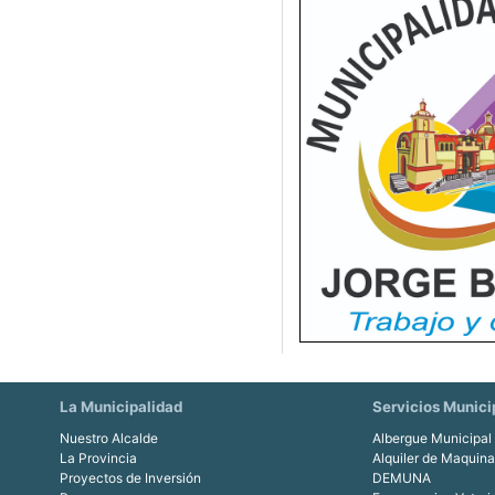
La Municipalidad
Servicios Munici
Nuestro Alcalde
Albergue Municipal
La Provincia
Alquiler de Maquin
Proyectos de Inversión
DEMUNA