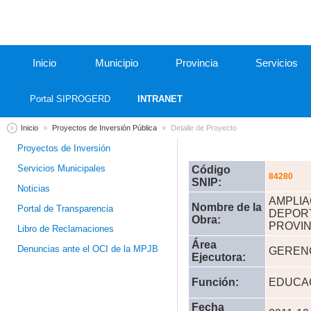
Inicio
Municipio
Provincia
Servicios
Portal SIPROGERD
INTRANET
Inicio
Proyectos de Inversión Pública
Detalle de Proyecto
Proyectos de Inversión
Servicios Municipales
Código
84280
SNIP:
Noticias
AMPLIA
Nombre de la
Portal de Transparencia
DEPORT
Obra:
PROVIN
Libro de Reclamaciones
Área
Denuncias ante el OCI de la MPJB
GERENC
Ejecutora:
Función:
EDUCAC
Fecha