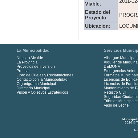
2011-12
Viable:
Estado del
PROGR
Proyecto
Ubicación:
LOCUM
La Municipalidad
Servicios Municip
Nuestro Alcalde
Albergue Municipal
La Provincia
Alquiler de Maquina
Proyectos de Inversión
DEMUNA
Prensa
Emergencias Veterin
Libro de Quejas y Reclamaciones
Formatos Municipal
Contacto con la Municipalidad
Licencias de Edifica
Organigrama Municipal
Licencias de Funci
Directorio Municipal
Mantenimiento de P
Visión y Objetivos Estratégicos
Registro Civil
Seguridad Ciudada
Tributos Municipale
Vaso de Leche
Municipal
2026 © T
Ac