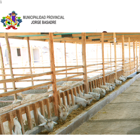
1
052-475001