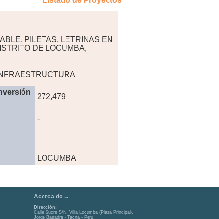
Listado de Proyectos
ABLE, PILETAS, LETRINAS EN
ISTRITO DE LOCUMBA,
INFRAESTRUCTURA
nversión
272,479
-
LOCUMBA
Acerca de ...
Dirección:
Calle Sucre S/N, Villa Locumba (Plaza Principal),
Jorge Basadre - Tacna - Perú