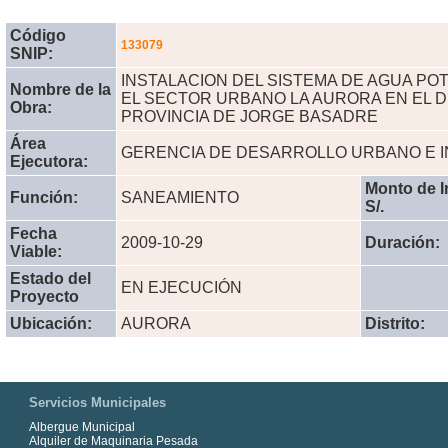
Código
133079
SNIP:
INSTALACION DEL SISTEMA DE AGUA POT
Nombre de la
EL SECTOR URBANO LA AURORA EN EL D
Obra:
PROVINCIA DE JORGE BASADRE
Área
GERENCIA DE DESARROLLO URBANO E 
Ejecutora:
Monto de I
Función:
SANEAMIENTO
S/.
Fecha
2009-10-29
Duración:
Viable:
Estado del
EN EJECUCIÓN
Proyecto
Ubicación:
AURORA
Distrito:
Servicios Municipales
Albergue Municipal
Alquiler de Maquinaria Pesada