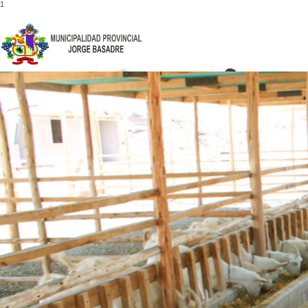
1
052-475001
Prev