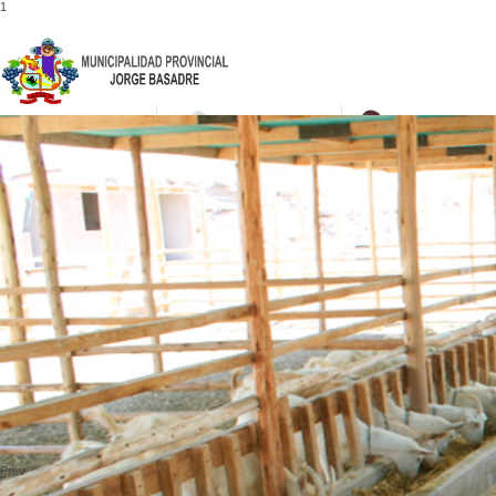
1
052-475001
Prev