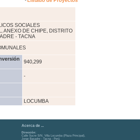
Listado de Proyectos
LICOS SOCIALES
 ANEXO DE CHIPE, DISTRITO
ADRE - TACNA
COMUNALES
nversión
940,299
-
LOCUMBA
Acerca de ...
Dirección:
Calle Sucre S/N, Villa Locumba (Plaza Principal),
Jorge Basadre - Tacna - Perú