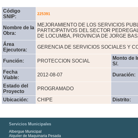
Código
225391
SNIP:
MEJORAMIENTO DE LOS SERVICIOS PUB
Nombre de la
PARTICIPATIVOS DEL SECTOR PEDREGAL,
Obra:
DE LOCUMBA, PROVINCIA DE JORGE BAS
Área
GERENCIA DE SERVICIOS SOCIALES Y 
Ejecutora:
Monto de I
Función:
PROTECCION SOCIAL
S/.
Fecha
2012-08-07
Duración:
Viable:
Estado del
PROGRAMADO
Proyecto
Ubicación:
CHIPE
Distrito:
Servicios Municipales
Albergue Municipal
Alquiler de Maquinaria Pesada