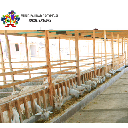
1
052-475001