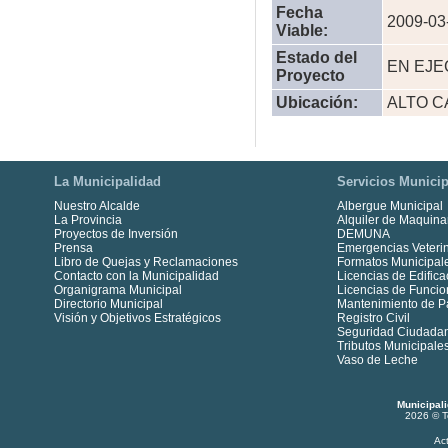
Fecha
2009-03
Viable:
Estado del
EN EJE
Proyecto
Ubicación:
ALTO C
La Municipalidad
Servicios Municip
Nuestro Alcalde
Albergue Municipal
La Provincia
Alquiler de Maquina
Proyectos de Inversión
DEMUNA
Prensa
Emergencias Veterin
Libro de Quejas y Reclamaciones
Formatos Municipal
Contacto con la Municipalidad
Licencias de Edifica
Organigrama Municipal
Licencias de Funci
Directorio Municipal
Mantenimiento de P
Visión y Objetivos Estratégicos
Registro Civil
Seguridad Ciudada
Tributos Municipale
Vaso de Leche
Municipal
2026 © T
Ac