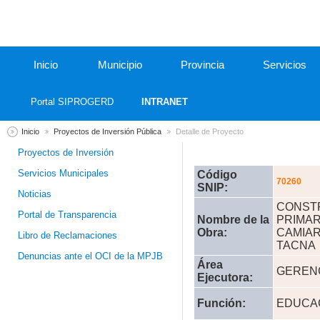
Inicio
Municipio
Provincia
Servicios
Portal SIPROGERD
INTRANET
Inicio
Proyectos de Inversión Pública
Detalle de Proyecto
Proyectos de Inversión
Servicios Municipales
Código
70260
SNIP:
Noticias
CONSTR
Portal de Transparencia
Nombre de la
PRIMAR
Obra:
CAMIAR
Libro de Reclamaciones
TACNA
Denuncias ante el OCI de la MPJB
Área
GERENC
Ejecutora:
Función:
EDUCAC