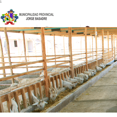
1
052-475001