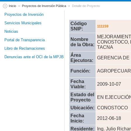
Inicio
Proyectos de Inversión Pública
Detalle de Proyecto
Proyectos de Inversión
Servicios Municipales
Código
111159
SNIP:
Noticias
MEJORAMIENT
Nombre
Portal de Transparencia
CONOSTOCO, D
de la Obra:
TACNA
Libro de Reclamaciones
Área
Denuncias ante el OCI de la MPJB
GERENCIA DE
Ejecutora:
Función:
AGROPECUAR
Fecha
2009-10-07
Viable:
Estado del
EN EJECUCIÓ
Proyecto
Ubicación:
CONOSTOCO
Fecha
2012-06-18
Inicio:
Residente:
Ing. Julio Rich