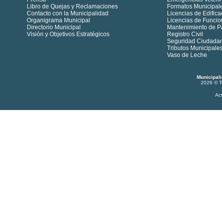
Libro de Quejas y Reclamaciones
Formatos Municipal
Contacto con la Municipalidad
Licencias de Edifica
Organigrama Municipal
Licencias de Funci
Directorio Municipal
Mantenimiento de P
Visión y Objetivos Estratégicos
Registro Civil
Seguridad Ciudada
Tributos Municipale
Vaso de Leche
Municipal
2026 © T
Ac