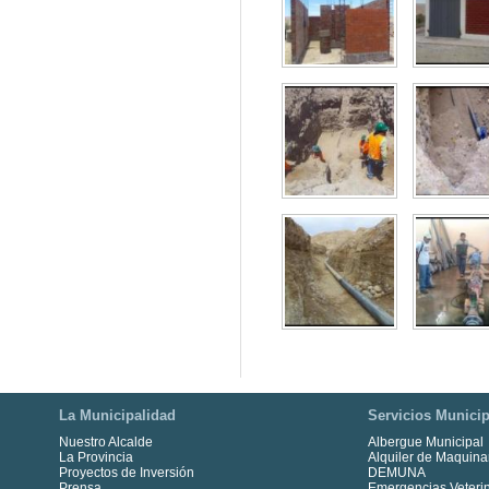
La Municipalidad
Servicios Municip
Nuestro Alcalde
Albergue Municipal
La Provincia
Alquiler de Maquina
Proyectos de Inversión
DEMUNA
Prensa
Emergencias Veterin