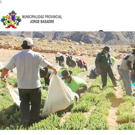
1
052-475001