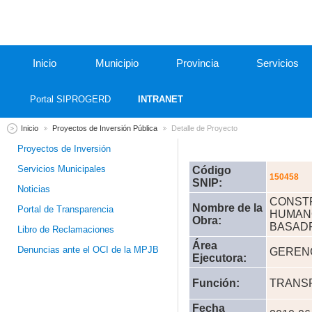
Inicio
Municipio
Provincia
Servicios
Portal SIPROGERD
INTRANET
Inicio
Proyectos de Inversión Pública
Detalle de Proyecto
Proyectos de Inversión
Servicios Municipales
Código
150458
SNIP:
Noticias
CONSTR
Nombre de la
Portal de Transparencia
HUMANO
Obra:
BASADR
Libro de Reclamaciones
Área
Denuncias ante el OCI de la MPJB
GERENC
Ejecutora:
Función:
TRANS
Fecha