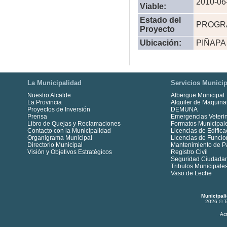
2010-06
Viable:
Estado del
PROGR
Proyecto
Ubicación:
PIÑAPA
La Municipalidad
Servicios Municip
Nuestro Alcalde
Albergue Municipal
La Provincia
Alquiler de Maquina
Proyectos de Inversión
DEMUNA
Prensa
Emergencias Veterin
Libro de Quejas y Reclamaciones
Formatos Municipal
Contacto con la Municipalidad
Licencias de Edifica
Organigrama Municipal
Licencias de Funci
Directorio Municipal
Mantenimiento de P
Visión y Objetivos Estratégicos
Registro Civil
Seguridad Ciudada
Tributos Municipale
Vaso de Leche
Municipal
2026 © T
Ac