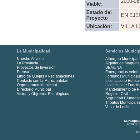
2010-06
Viable:
Estado del
EN EJE
Proyecto
Ubicación:
VILLA 
La Municipalidad
Servicios Municip
Nuestro Alcalde
Albergue Municipal
La Provincia
Alquiler de Maquina
Proyectos de Inversión
DEMUNA
Prensa
Emergencias Veterin
Libro de Quejas y Reclamaciones
Formatos Municipal
Contacto con la Municipalidad
Licencias de Edifica
Organigrama Municipal
Licencias de Funci
Directorio Municipal
Mantenimiento de P
Visión y Objetivos Estratégicos
Registro Civil
Seguridad Ciudada
Tributos Municipale
Vaso de Leche
Municipal
2026 © T
Ac