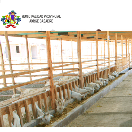
1
052-475001