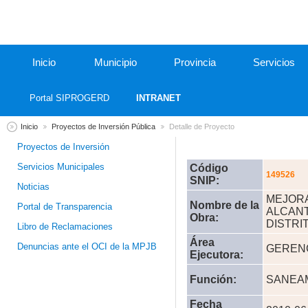
Inicio
Municipio
Provincia
Servicios
Portal SIPROGERD
INTRANET
Inicio
Proyectos de Inversión Pública
Detalle de Proyecto
Proyectos de Inversión
Servicios Municipales
Código
149526
SNIP:
Noticias
MEJORA
Nombre de la
Portal de Transparencia
ALCANT
Obra:
DISTRI
Libro de Reclamaciones
Área
Denuncias ante el OCI de la MPJB
GERENC
Ejecutora:
Función:
SANEA
Fecha