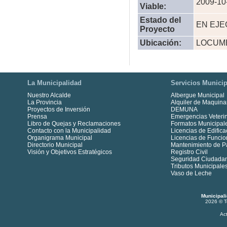
2009-10
Viable:
Estado del
EN EJE
Proyecto
Ubicación:
LOCUM
La Municipalidad
Servicios Municip
Nuestro Alcalde
Albergue Municipal
La Provincia
Alquiler de Maquina
Proyectos de Inversión
DEMUNA
Prensa
Emergencias Veterin
Libro de Quejas y Reclamaciones
Formatos Municipal
Contacto con la Municipalidad
Licencias de Edifica
Organigrama Municipal
Licencias de Funci
Directorio Municipal
Mantenimiento de P
Visión y Objetivos Estratégicos
Registro Civil
Seguridad Ciudada
Tributos Municipale
Vaso de Leche
Municipal
2026 © T
Ac