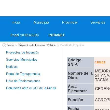
Inicio
Municipio
Provincia
Servicios
Portal SIPROGERD
INTRANET
Inicio
Proyectos de Inversión Pública
Detalle de Proyecto
Proyectos de Inversión
Servicios Municipales
Código
118263
SNIP:
Noticias
MEJORA
Nombre de la
Portal de Transparencia
SITANA
Obra:
TACNA
Libro de Reclamaciones
Área
Denuncias ante el OCI de la MPJB
GERENC
Ejecutora:
Función:
AGROP
Fecha