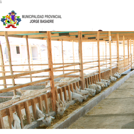
1
052-475001