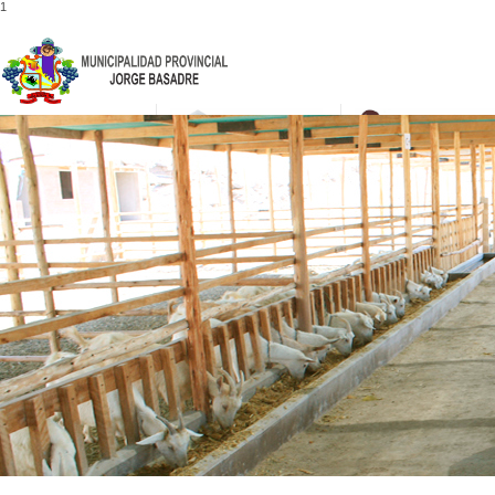
1
052-475001