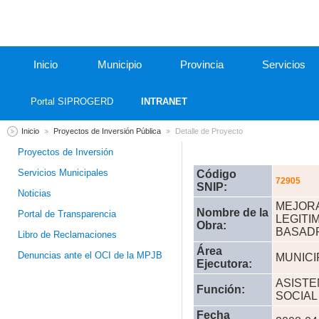
Inicio
Municipio
Provincia
Servicios
Portal SIPROGERD
INTRANET
Inicio
Proyectos de Inversión Pública
Detalle de Proyecto
Proyectos de Inversión
Servicios Municipales
Código
72905
SNIP:
Noticias
MEJORA
Nombre de la
Portal de Transparencia
LEGITI
Obra:
BASADR
Libro de Reclamaciones
Área
Denuncias ante el OCI de la MPJB
MUNICI
Ejecutora:
ASISTE
Función:
SOCIAL
Fecha