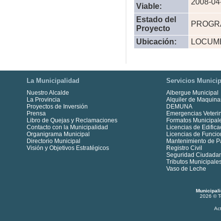
2008-04
Viable:
Estado del
PROGR
Proyecto
Ubicación:
LOCUM
La Municipalidad
Servicios Municip
Nuestro Alcalde
Albergue Municipal
La Provincia
Alquiler de Maquina
Proyectos de Inversión
DEMUNA
Prensa
Emergencias Veterin
Libro de Quejas y Reclamaciones
Formatos Municipal
Contacto con la Municipalidad
Licencias de Edifica
Organigrama Municipal
Licencias de Funci
Directorio Municipal
Mantenimiento de P
Visión y Objetivos Estratégicos
Registro Civil
Seguridad Ciudada
Tributos Municipale
Vaso de Leche
Municipal
2026 © T
Ac