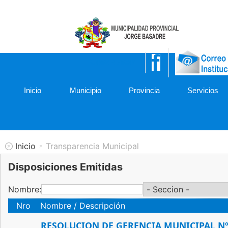
052-475001
Inicio
Municipio
Provincia
Servicios
Inicio
Transparencia Municipal
Disposiciones Emitidas
Nombre:
Nro
Nombre / Descripción
RESOLUCION DE GERENCIA MUNICIPAL Nº